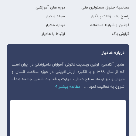
محاسبه حقوق مسئولین فنی
دوره های آموزشی
پاسخ به سؤالات پرتکرار
مجله هادیار
قوانین و شرایط استفاده
درباره هادیار
گزارش باگ
ارتباط با هادیار
درباره هادیار
هادیار آکادمی، اولین وبسایت قانونی آموزش دامپزشکی در ایران است
که از سال 1398 و با انگیزه ارزش‌آفرینی در حوزه سلامت انسان و
حیوان و نیز ارتقاء سطح دانش، مهارت و فعالیت شغلی جامعه هدف
شروع به فعالیت نمود …
مطالعه بیشتر