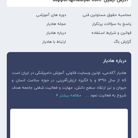
آدرس ایمیل: support@hadiyar.com
محاسبه حقوق مسئولین فنی
دوره های آموزشی
پاسخ به سؤالات پرتکرار
مجله هادیار
قوانین و شرایط استفاده
درباره هادیار
گزارش باگ
ارتباط با هادیار
درباره هادیار
هادیار آکادمی، اولین وبسایت قانونی آموزش دامپزشکی در ایران است
که از سال 1398 و با انگیزه ارزش‌آفرینی در حوزه سلامت انسان و
حیوان و نیز ارتقاء سطح دانش، مهارت و فعالیت شغلی جامعه هدف
شروع به فعالیت نمود …
مطالعه بیشتر