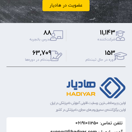
عضویت در هادیار
88
11,143
شرکت‌کننده
مدرس باتجربه
63,709
153
دوره‌ در حال ثبت‌نام
ثبت‌نام‌ در دوره‌ها
اولین و پرمخاطب‌ترین وبسایت قانونی آموزش دامپزشکی در ایران
اولین برگزارکننده‌ی سمپوزیوم های مجازی دامپزشکی در کشور
تلفن تماس: 06191011250