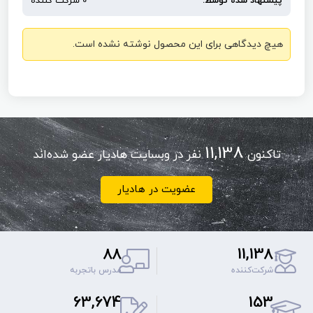
پیشنهاد شده توسط:
0 شرکت کننده
هیچ دیدگاهی برای این محصول نوشته نشده است.
11,138
تاکنون
نفر در وبسایت هادیار عضو شده‌اند
عضویت در هادیار
88
11,138
شرکت‌کننده
مدرس باتجربه
63,674
153