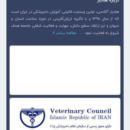
درباره هادیار
هادیار آکادمی، اولین وبسایت قانونی آموزش دامپزشکی در ایران است
که از سال 1398 و با انگیزه ارزش‌آفرینی در حوزه سلامت انسان و
حیوان و نیز ارتقاء سطح دانش، مهارت و فعالیت شغلی جامعه هدف
شروع به فعالیت نمود …
مطالعه بیشتر