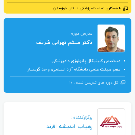
با همکاری نظام دامپزشکی استان خوزستان
مدرس دوره :
دکتر میثم تهرانی شریف
متخصص کلینیکال پاتولوژی دامپزشکی
عضو هیئت علمی دانشگاه آزاد اسلامی، واحد گرمسار
کل دوره ‌های تدریس شده : 12
برگزارکننده :
رهیاب اندیشه افرند