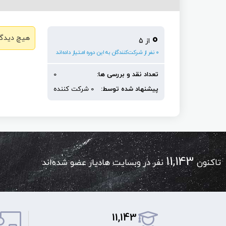
0
هیچ دیدگا
از 5
0 نفر از شـرکت‌کنندگان به این دوره امـتیاز داده‌اند
تعداد نقد و بررسی ها:
0
پیشنهاد شده توسط:
0 شرکت کننده
11,143
تاکنون
نفر در وبسایت هادیار عضو شده‌اند
11,143