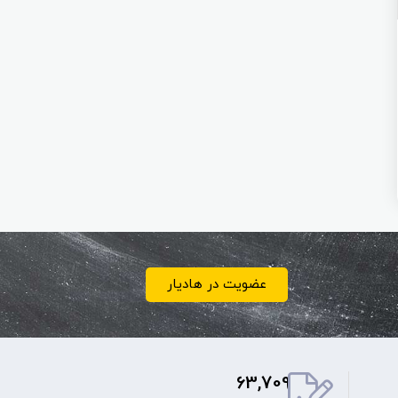
عضویت در هادیار
63,709