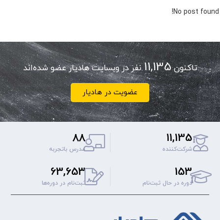
No post found!
11,135
تاکنون
نفر در وبسایت هادیار عضو شده‌اند
عضویت در هادیار
88
11,135
شرکت‌کننده
مدرس باتجربه
63,653
153
دوره‌ در حال ثبت‌نام
ثبت‌نام‌ در دوره‌ها