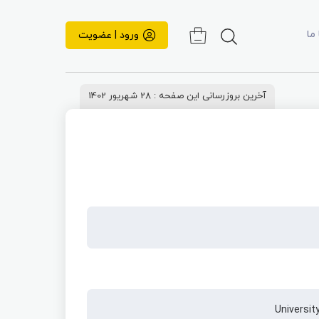
 ما
ورود | عضویت
آخرین بروزرسانی این صفحه : 28 شهریور 1402