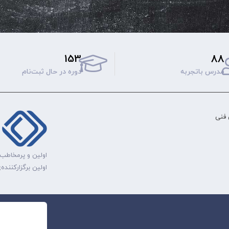
153
88
مدرس باتجربه
دوره‌ در حال ثبت‌نام
فنی
اولین و پرمخاطب‌
اولین برگزارکنند