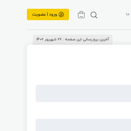
 ما
ورود | عضویت
آخرین بروزرسانی این صفحه : 26 شهریور 1402