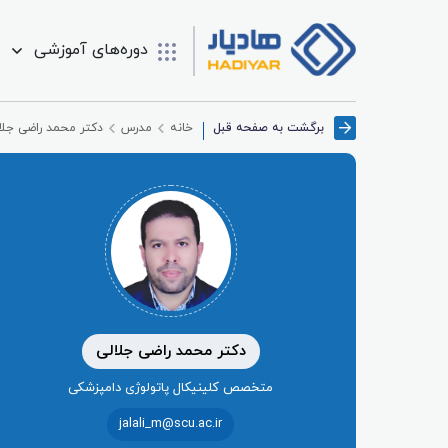
دوره‌های آموزشی
برگشت به صفحه قبل
خانه
مدرس
دکتر محمد راضی جلا
دکتر محمد راضی جلالی
متخصص کلینیکال پاتولوژی دامپزشکی
jalali_m@scu.ac.ir