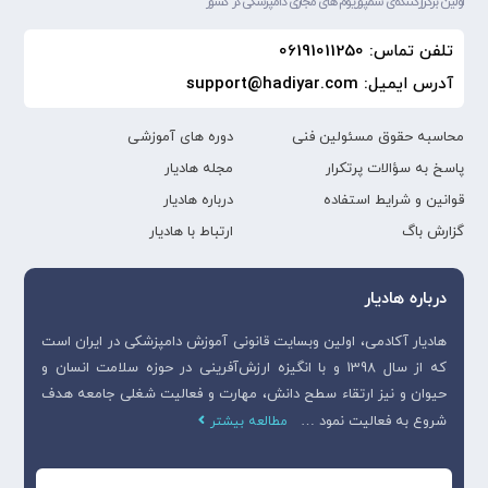
اولین برگزارکننده‌ی سمپوزیوم های مجازی دامپزشکی در کشور
تلفن تماس: 06191011250
آدرس ایمیل: support@hadiyar.com
محاسبه حقوق مسئولین فنی
دوره های آموزشی
پاسخ به سؤالات پرتکرار
مجله هادیار
قوانین و شرایط استفاده
درباره هادیار
گزارش باگ
ارتباط با هادیار
درباره هادیار
هادیار آکادمی، اولین وبسایت قانونی آموزش دامپزشکی در ایران است
که از سال 1398 و با انگیزه ارزش‌آفرینی در حوزه سلامت انسان و
حیوان و نیز ارتقاء سطح دانش، مهارت و فعالیت شغلی جامعه هدف
شروع به فعالیت نمود …
مطالعه بیشتر