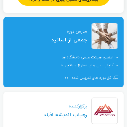
مدرس دوره :
جمعی از اساتید
اعضای هیئت علمی دانشگاه ها
کلینیسین های مطرح و باتجربه
کل دوره ‌های تدریس شده : 20
برگزارکننده :
رهیاب اندیشه افرند