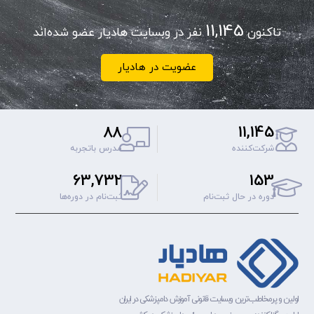
11,145
تاکنون
نفر در وبسایت هادیار عضو شده‌اند
عضویت در هادیار
88
11,145
شرکت‌کننده
مدرس باتجربه
63,732
153
دوره‌ در حال ثبت‌نام
ثبت‌نام‌ در دوره‌ها
اولین و پرمخاطب‌ترین وبسایت قانونی آموزش دامپزشکی در ایران