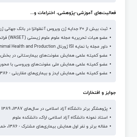
فعالیت‌های آموزشی-پژوهشی، اختراعات و...
ثبت بيش از 20 جدايه ژن ويروس آنفلوانزا در بانک جهانی ژن (Gene Banks) آمریکا
عضو هيات تحريريه مجله علوم علوم زيستی (WASET) فرانسه
داور مجله با نمايه ISI ژورنال Tropical Animal Health and Production کشور اسکاتلند
عضو کميته علمی همايش عفونت‌های بيمارستانی در بخش‌های ويژه - 1387، 
عضو کميته علمی همايش ملی عفونت‌های ويروسی با محوريت آنفلوانزا - 89
عضو کميته علمی همايش ايدز و بيماری‌های مقاربتی - 1386، خمين
جوایز و افتخارات
پژوهشگر برتر دانشگاه آزاد اسلامی در سال‌های 1387، 1389 و 1390
استاد نمونه دانشگاه آزاد اسلامی اراک، دانشکده علوم
مقاله برتر و نفر اول همايش بيماری‌های مشترک - 1386، خمين