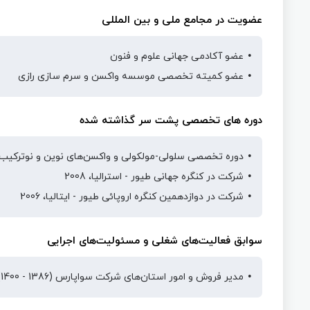
عضویت در مجامع ملی و بین المللی
عضو آکادمی جهانی علوم و فنون
عضو کميته تخصصی موسسه واکسن و سرم سازی رازی
دوره های تخصصی پشت سر گذاشته شده
دوره تخصصی سلولی-مولکولی و واکسن‌های نوين و نوترکيب: va University, Budapest, Hungary, 2009
شرکت در کنگره جهانی طيور - استراليا، 2008
شرکت در دوازدهمين کنگره اروپائی طيور - ايتاليا، 2006
سوابق فعالیت‌های شغلی و مسئولیت‌های اجرایی
مدير فروش و امور استان‌های شرکت سواپارس (1386 - 1400)