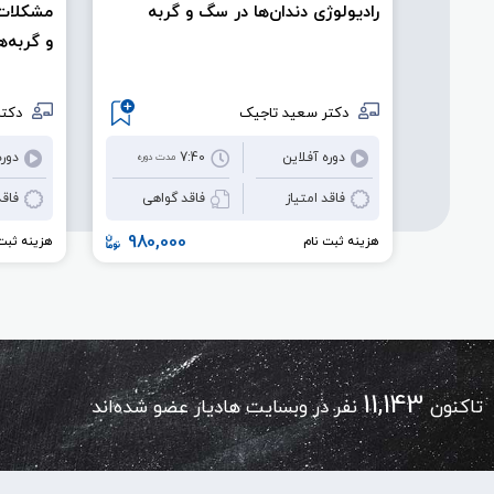
رادیولوژی دندان‌ها در سگ و گربه
مشکلات 
و گربه‌
دکتر سعید تاجیک
دکتر
دوره آفلاین
7:40
دوره
مدت دوره
فاقد امتیاز
فاقد گواهی
فاقد
980,000
هزینه ثبت نام
هزینه ثبت 
11,143
تاکنون
نفر در وبسایت هادیار عضو شده‌اند