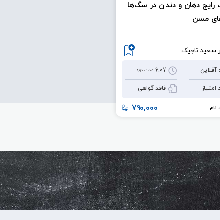
رایج دهان و دندان در سگ‌ها
های مسن
 سعید تاجیک
 آفلاین
6:07
مدت دوره
 امتیاز
فاقد گواهی
790,000
نام