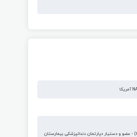
بیمارستان دامپزشکی آلپاز، مینه سوتا آمریکا (1389 تا 1396) - عضو و دستیار دپارتمان دندانپزشکی بیمارستان