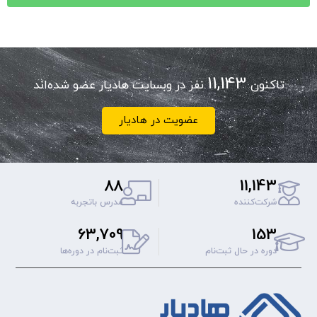
11,143
تاکنون
نفر در وبسایت هادیار عضو شده‌اند
عضویت در هادیار
88
11,143
شرکت‌کننده
مدرس باتجربه
63,709
153
دوره‌ در حال ثبت‌نام
ثبت‌نام‌ در دوره‌ها