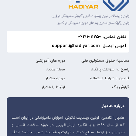
اولین و پرمخاطب‌ترین وبسایت قانونی آموزش دامپزشکی در ایران
اولین برگزارکننده‌ی سمپوزیوم های مجازی دامپزشکی در کشور
تلفن تماس: 06191011250
آدرس ایمیل: support@hadiyar.com
محاسبه حقوق مسئولین فنی
دوره های آموزشی
پاسخ به سؤالات پرتکرار
مجله هادیار
قوانین و شرایط استفاده
درباره هادیار
گزارش باگ
ارتباط با هادیار
درباره هادیار
هادیار آکادمی، اولین وبسایت قانونی آموزش دامپزشکی در ایران است
که از سال 1398 و با انگیزه ارزش‌آفرینی در حوزه سلامت انسان و
حیوان و نیز ارتقاء سطح دانش، مهارت و فعالیت شغلی جامعه هدف